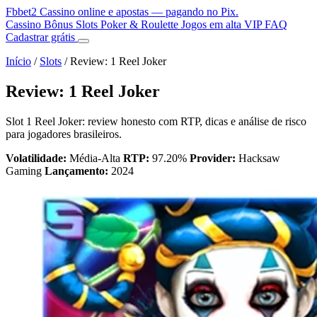
Fbbet2
Cassino online e apostas — pagando no Pix.
Cassino
Bônus
Slots
Poker & Roulette
Jogos em alta
VIP
FAQ
Cadastrar grátis
Início
/
Slots
/
Review: 1 Reel Joker
Review: 1 Reel Joker
Slot 1 Reel Joker: review honesto com RTP, dicas e análise de risco
para jogadores brasileiros.
Volatilidade:
Média-Alta
RTP:
97.20%
Provider:
Hacksaw
Gaming
Lançamento:
2024