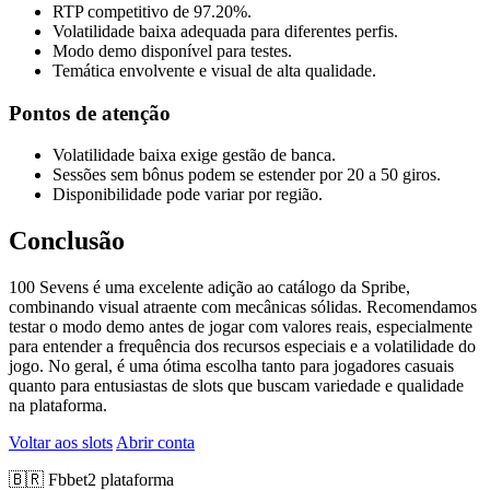
RTP competitivo de 97.20%.
Volatilidade baixa adequada para diferentes perfis.
Modo demo disponível para testes.
Temática envolvente e visual de alta qualidade.
Pontos de atenção
Volatilidade baixa exige gestão de banca.
Sessões sem bônus podem se estender por 20 a 50 giros.
Disponibilidade pode variar por região.
Conclusão
100 Sevens é uma excelente adição ao catálogo da Spribe,
combinando visual atraente com mecânicas sólidas. Recomendamos
testar o modo demo antes de jogar com valores reais, especialmente
para entender a frequência dos recursos especiais e a volatilidade do
jogo. No geral, é uma ótima escolha tanto para jogadores casuais
quanto para entusiastas de slots que buscam variedade e qualidade
na plataforma.
Voltar aos slots
Abrir conta
🇧🇷 Fbbet2 plataforma