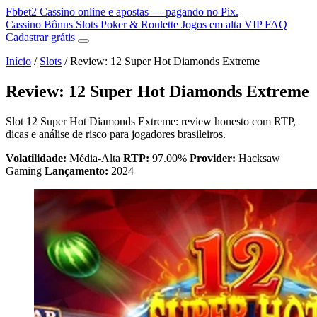
Fbbet2
Cassino online e apostas — pagando no Pix.
Cassino
Bônus
Slots
Poker & Roulette
Jogos em alta
VIP
FAQ
Cadastrar grátis
Início
/
Slots
/
Review: 12 Super Hot Diamonds Extreme
Review: 12 Super Hot Diamonds Extreme
Slot 12 Super Hot Diamonds Extreme: review honesto com RTP,
dicas e análise de risco para jogadores brasileiros.
Volatilidade:
Média-Alta
RTP:
97.00%
Provider:
Hacksaw
Gaming
Lançamento:
2024