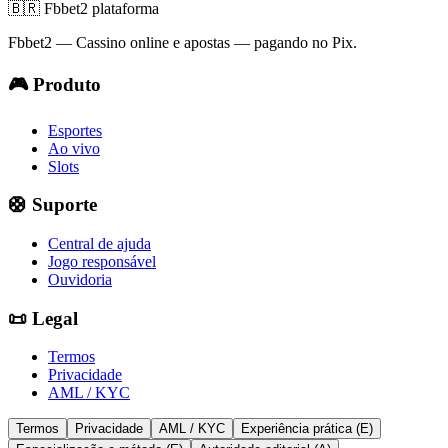
🇧🇷 Fbbet2 plataforma
Fbbet2 — Cassino online e apostas — pagando no Pix.
🎮
Produto
Esportes
Ao vivo
Slots
🛟
Suporte
Central de ajuda
Jogo responsável
Ouvidoria
📜
Legal
Termos
Privacidade
AML / KYC
Termos
Privacidade
AML / KYC
Experiência prática (E)