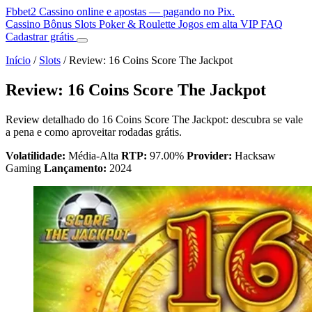
Fbbet2
Cassino online e apostas — pagando no Pix.
Cassino
Bônus
Slots
Poker & Roulette
Jogos em alta
VIP
FAQ
Cadastrar grátis
Início
/
Slots
/
Review: 16 Coins Score The Jackpot
Review: 16 Coins Score The Jackpot
Review detalhado do 16 Coins Score The Jackpot: descubra se vale
a pena e como aproveitar rodadas grátis.
Volatilidade:
Média-Alta
RTP:
97.00%
Provider:
Hacksaw
Gaming
Lançamento:
2024