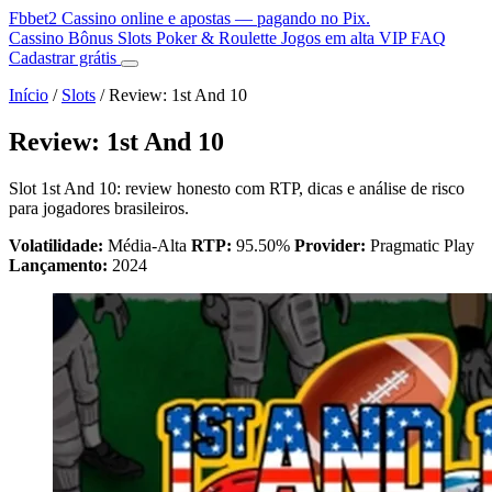
Fbbet2
Cassino online e apostas — pagando no Pix.
Cassino
Bônus
Slots
Poker & Roulette
Jogos em alta
VIP
FAQ
Cadastrar grátis
Início
/
Slots
/
Review: 1st And 10
Review: 1st And 10
Slot 1st And 10: review honesto com RTP, dicas e análise de risco
para jogadores brasileiros.
Volatilidade:
Média-Alta
RTP:
95.50%
Provider:
Pragmatic Play
Lançamento:
2024