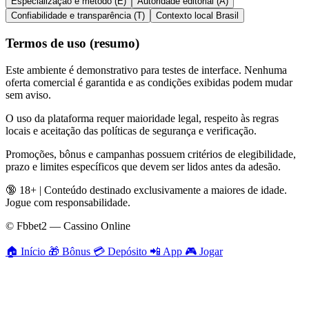
Especialização e método (E)
Autoridade editorial (A)
Confiabilidade e transparência (T)
Contexto local Brasil
Termos de uso (resumo)
Este ambiente é demonstrativo para testes de interface. Nenhuma
oferta comercial é garantida e as condições exibidas podem mudar
sem aviso.
O uso da plataforma requer maioridade legal, respeito às regras
locais e aceitação das políticas de segurança e verificação.
Promoções, bônus e campanhas possuem critérios de elegibilidade,
prazo e limites específicos que devem ser lidos antes da adesão.
🔞 18+ | Conteúdo destinado exclusivamente a maiores de idade.
Jogue com responsabilidade.
© Fbbet2 — Cassino Online
🏠
Início
🎁
Bônus
💳
Depósito
📲
App
🎮
Jogar