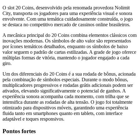
O slot 20 Coins, desenvolvido pela renomada provedora Nolimit
City, transporta os jogadores para uma experiência visual e sonora
envolvente. Com uma temática cuidadosamente construída, o jogo
se destaca no competitivo mercado de cassinos online brasileiros.
A mecânica principal do 20 Coins combina elementos clássicos com
inovações modernas. Os símbolos de alto valor são representados
por ícones temáticos detalhados, enquanto os símbolos de baixo
valor seguem o padrão de cartas estilizadas. A grade de jogo oferece
múltiplas formas de vitória, mantendo o jogador engajado a cada
giro.
Um dos diferenciais do 20 Coins é a sua rodada de bônus, acionada
pela combinação de símbolos especiais. Durante o modo bônus,
multiplicadores progressivos e rodadas grátis adicionais podem ser
ativados, elevando significativamente o potencial de ganhos. A
experiência sonora acompanha cada momento, com trilha que se
intensifica durante as rodadas de alta tensão. O jogo foi totalmente
otimizado para dispositivos móveis, garantindo uma experiência
fluida tanto em smartphones quanto em tablets, com interface
adaptável e toques responsivos.
Pontos fortes