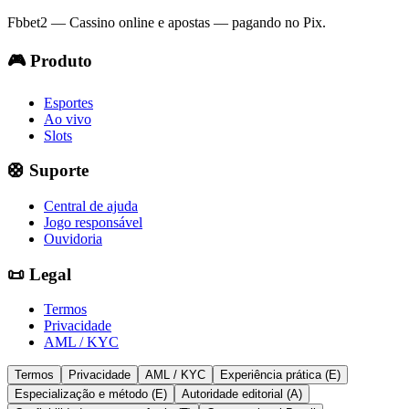
Fbbet2 — Cassino online e apostas — pagando no Pix.
🎮
Produto
Esportes
Ao vivo
Slots
🛟
Suporte
Central de ajuda
Jogo responsável
Ouvidoria
📜
Legal
Termos
Privacidade
AML / KYC
Termos
Privacidade
AML / KYC
Experiência prática (E)
Especialização e método (E)
Autoridade editorial (A)