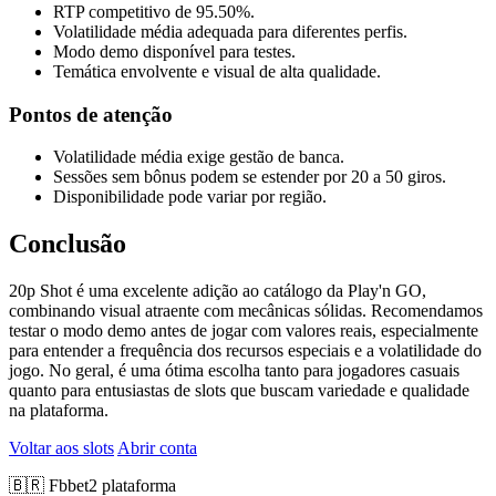
RTP competitivo de 95.50%.
Volatilidade média adequada para diferentes perfis.
Modo demo disponível para testes.
Temática envolvente e visual de alta qualidade.
Pontos de atenção
Volatilidade média exige gestão de banca.
Sessões sem bônus podem se estender por 20 a 50 giros.
Disponibilidade pode variar por região.
Conclusão
20p Shot é uma excelente adição ao catálogo da Play'n GO,
combinando visual atraente com mecânicas sólidas. Recomendamos
testar o modo demo antes de jogar com valores reais, especialmente
para entender a frequência dos recursos especiais e a volatilidade do
jogo. No geral, é uma ótima escolha tanto para jogadores casuais
quanto para entusiastas de slots que buscam variedade e qualidade
na plataforma.
Voltar aos slots
Abrir conta
🇧🇷 Fbbet2 plataforma