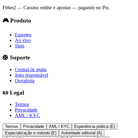
Fbbet2 — Cassino online e apostas — pagando no Pix.
🎮
Produto
Esportes
Ao vivo
Slots
🛟
Suporte
Central de ajuda
Jogo responsável
Ouvidoria
📜
Legal
Termos
Privacidade
AML / KYC
Termos
Privacidade
AML / KYC
Experiência prática (E)
Especialização e método (E)
Autoridade editorial (A)