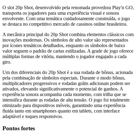
O slot 20p Shot, desenvolvido pela renomada provedora Play'n GO,
transporta os jogadores para uma experiência visual e sonora
envolvente. Com uma temática cuidadosamente construída, o jogo
se destaca no competitivo mercado de cassinos online brasileiros.
A mecânica principal do 20p Shot combina elementos clássicos com
inovações modernas. Os símbolos de alto valor são representados
por ícones temáticos detalhados, enquanto os símbolos de baixo
valor seguem o padrão de cartas estilizadas. A grade de jogo oferece
múltiplas formas de vitória, mantendo o jogador engajado a cada
giro.
Um dos diferenciais do 20p Shot é a sua rodada de bônus, acionada
pela combinação de símbolos especiais. Durante o modo bônus,
multiplicadores progressivos e rodadas grátis adicionais podem ser
ativados, elevando significativamente o potencial de ganhos. A
experiência sonora acompanha cada momento, com trilha que se
intensifica durante as rodadas de alta tensão. O jogo foi totalmente
otimizado para dispositivos móveis, garantindo uma experiência
fluida tanto em smartphones quanto em tablets, com interface
adaptável e toques responsivos.
Pontos fortes