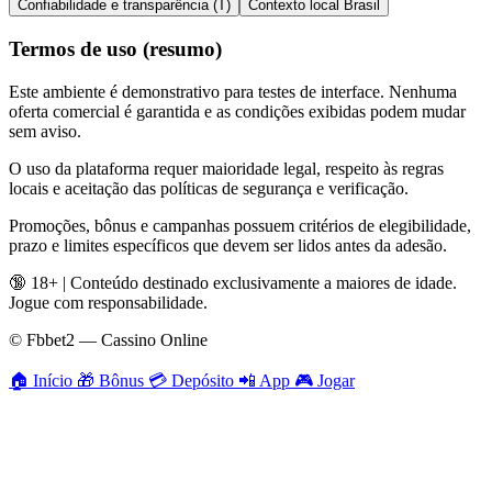
Confiabilidade e transparência (T)
Contexto local Brasil
Termos de uso (resumo)
Este ambiente é demonstrativo para testes de interface. Nenhuma
oferta comercial é garantida e as condições exibidas podem mudar
sem aviso.
O uso da plataforma requer maioridade legal, respeito às regras
locais e aceitação das políticas de segurança e verificação.
Promoções, bônus e campanhas possuem critérios de elegibilidade,
prazo e limites específicos que devem ser lidos antes da adesão.
🔞 18+ | Conteúdo destinado exclusivamente a maiores de idade.
Jogue com responsabilidade.
© Fbbet2 — Cassino Online
🏠
Início
🎁
Bônus
💳
Depósito
📲
App
🎮
Jogar