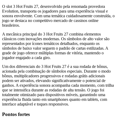
O slot 3 Hot Fruits 27, desenvolvido pela renomada provedora
Evolution, transporta os jogadores para uma experiência visual e
sonora envolvente. Com uma temática cuidadosamente construída, o
jogo se destaca no competitivo mercado de cassinos online
brasileiros.
A mecânica principal do 3 Hot Fruits 27 combina elementos
clássicos com inovações modernas. Os símbolos de alto valor são
representados por ícones temáticos detalhados, enquanto os
símbolos de baixo valor seguem o padrão de cartas estilizadas. A
grade de jogo oferece múltiplas formas de vitória, mantendo o
jogador engajado a cada giro.
Um dos diferenciais do 3 Hot Fruits 27 é a sua rodada de bônus,
acionada pela combinação de símbolos especiais. Durante o modo
bônus, multiplicadores progressivos e rodadas grátis adicionais
podem ser ativados, elevando significativamente o potencial de
ganhos. A experiência sonora acompanha cada momento, com trilha
que se intensifica durante as rodadas de alta tensão. O jogo foi
totalmente otimizado para dispositivos móveis, garantindo uma
experiência fluida tanto em smartphones quanto em tablets, com
interface adaptável e toques responsivos.
Pontos fortes