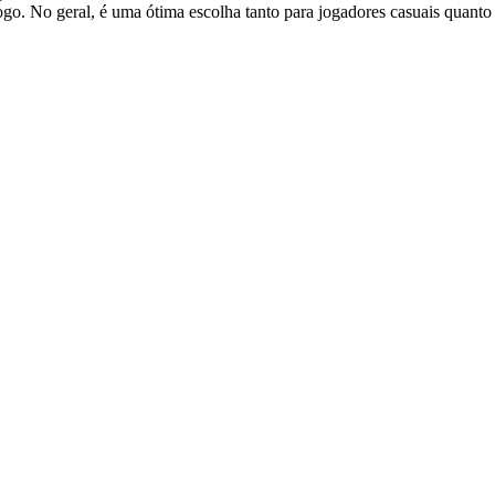
 jogo. No geral, é uma ótima escolha tanto para jogadores casuais quanto