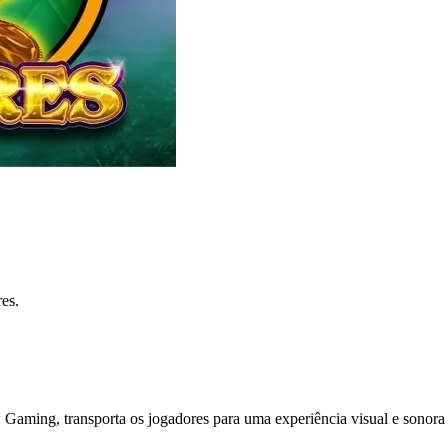
es.
Gaming, transporta os jogadores para uma experiência visual e sonora