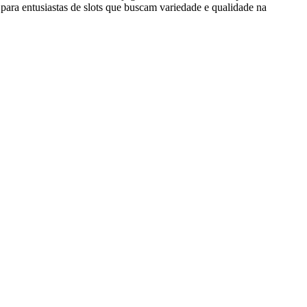
 para entusiastas de slots que buscam variedade e qualidade na