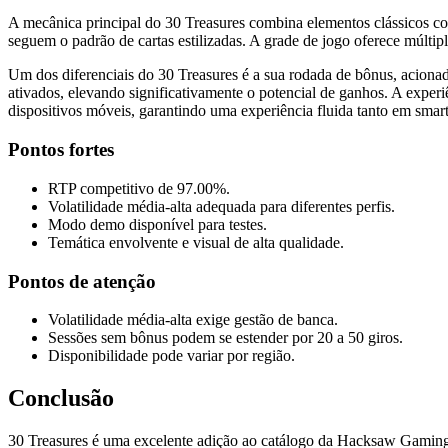
A mecânica principal do 30 Treasures combina elementos clássicos co
seguem o padrão de cartas estilizadas. A grade de jogo oferece múltip
Um dos diferenciais do 30 Treasures é a sua rodada de bônus, aciona
ativados, elevando significativamente o potencial de ganhos. A experi
dispositivos móveis, garantindo uma experiência fluida tanto em smar
Pontos fortes
RTP competitivo de 97.00%.
Volatilidade média-alta adequada para diferentes perfis.
Modo demo disponível para testes.
Temática envolvente e visual de alta qualidade.
Pontos de atenção
Volatilidade média-alta exige gestão de banca.
Sessões sem bônus podem se estender por 20 a 50 giros.
Disponibilidade pode variar por região.
Conclusão
30 Treasures é uma excelente adição ao catálogo da Hacksaw Gaming