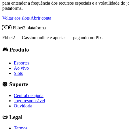
para entender a frequência dos recursos especiais e a volatilidade do
plataforma.
Voltar aos slots
Abrir conta
🇧🇷 Fbbet2 plataforma
Fbbet2 — Cassino online e apostas — pagando no Pix.
🎮
Produto
Esportes
Ao vivo
Slots
🛟
Suporte
Central de ajuda
Jogo responsável
Ouvidoria
📜
Legal
Termos