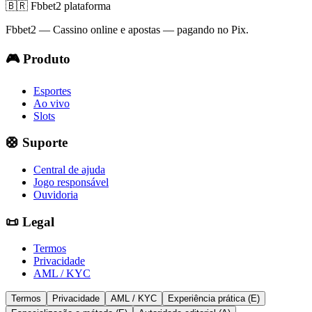
🇧🇷 Fbbet2 plataforma
Fbbet2 — Cassino online e apostas — pagando no Pix.
🎮
Produto
Esportes
Ao vivo
Slots
🛟
Suporte
Central de ajuda
Jogo responsável
Ouvidoria
📜
Legal
Termos
Privacidade
AML / KYC
Termos
Privacidade
AML / KYC
Experiência prática (E)