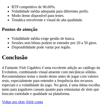
RTP competitivo de 96.00%.
Volatilidade média adequada para diferentes perfis.
Modo demo disponível para testes.
Temática envolvente e visual de alta qualidade.
Pontos de atenção
Volatilidade média exige gestão de banca.
Sessões sem bônus podem se estender por 20 a 50 giros.
Disponibilidade pode variar por região.
Conclusão
4 Fantastic Fish Gigablox é uma excelente adição ao catálogo da
Evolution, combinando visual atraente com mecânicas sólidas.
Recomendamos testar o modo demo antes de jogar com valores
reais, especialmente para entender a frequência dos recursos
especiais e a volatilidade do jogo. No geral, é uma ótima escolha
tanto para jogadores casuais quanto para entusiastas de slots que
buscam variedade e qualidade na plataforma.
Voltar aos slots
Abrir conta