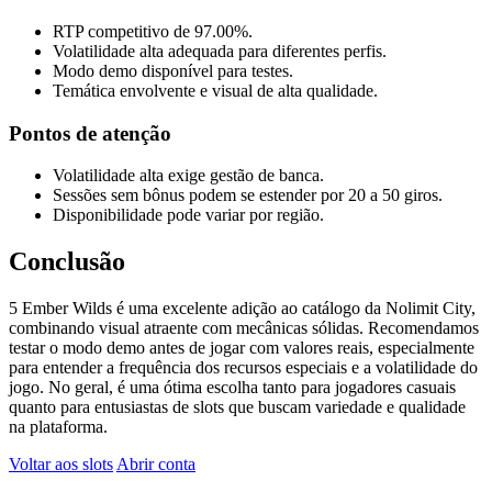
RTP competitivo de 97.00%.
Volatilidade alta adequada para diferentes perfis.
Modo demo disponível para testes.
Temática envolvente e visual de alta qualidade.
Pontos de atenção
Volatilidade alta exige gestão de banca.
Sessões sem bônus podem se estender por 20 a 50 giros.
Disponibilidade pode variar por região.
Conclusão
5 Ember Wilds é uma excelente adição ao catálogo da Nolimit City,
combinando visual atraente com mecânicas sólidas. Recomendamos
testar o modo demo antes de jogar com valores reais, especialmente
para entender a frequência dos recursos especiais e a volatilidade do
jogo. No geral, é uma ótima escolha tanto para jogadores casuais
quanto para entusiastas de slots que buscam variedade e qualidade
na plataforma.
Voltar aos slots
Abrir conta