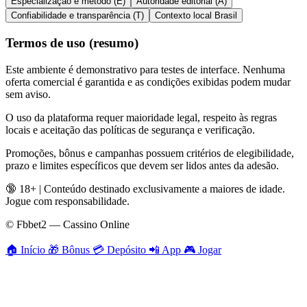
Especialização e método (E)
Autoridade editorial (A)
Confiabilidade e transparência (T)
Contexto local Brasil
Termos de uso (resumo)
Este ambiente é demonstrativo para testes de interface. Nenhuma
oferta comercial é garantida e as condições exibidas podem mudar
sem aviso.
O uso da plataforma requer maioridade legal, respeito às regras
locais e aceitação das políticas de segurança e verificação.
Promoções, bônus e campanhas possuem critérios de elegibilidade,
prazo e limites específicos que devem ser lidos antes da adesão.
🔞 18+ | Conteúdo destinado exclusivamente a maiores de idade.
Jogue com responsabilidade.
© Fbbet2 — Cassino Online
🏠
Início
🎁
Bônus
💳
Depósito
📲
App
🎮
Jogar