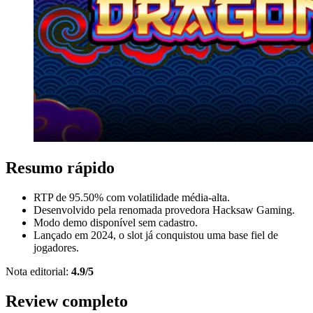
Resumo rápido
RTP de 95.50% com volatilidade média-alta.
Desenvolvido pela renomada provedora Hacksaw Gaming.
Modo demo disponível sem cadastro.
Lançado em 2024, o slot já conquistou uma base fiel de
jogadores.
Nota editorial:
4.9/5
Review completo