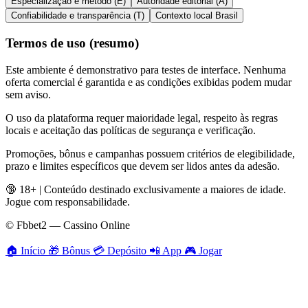
Especialização e método (E)
Autoridade editorial (A)
Confiabilidade e transparência (T)
Contexto local Brasil
Termos de uso (resumo)
Este ambiente é demonstrativo para testes de interface. Nenhuma
oferta comercial é garantida e as condições exibidas podem mudar
sem aviso.
O uso da plataforma requer maioridade legal, respeito às regras
locais e aceitação das políticas de segurança e verificação.
Promoções, bônus e campanhas possuem critérios de elegibilidade,
prazo e limites específicos que devem ser lidos antes da adesão.
🔞 18+ | Conteúdo destinado exclusivamente a maiores de idade.
Jogue com responsabilidade.
© Fbbet2 — Cassino Online
🏠
Início
🎁
Bônus
💳
Depósito
📲
App
🎮
Jogar