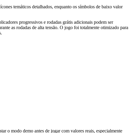
ícones temáticos detalhados, enquanto os símbolos de baixo valor
icadores progressivos e rodadas grátis adicionais podem ser
ante as rodadas de alta tensão. O jogo foi totalmente otimizado para
s.
ar o modo demo antes de jogar com valores reais, especialmente