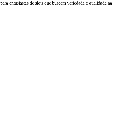
 para entusiastas de slots que buscam variedade e qualidade na