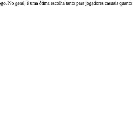
 jogo. No geral, é uma ótima escolha tanto para jogadores casuais quanto