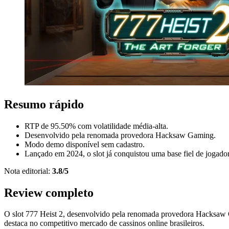
Resumo rápido
RTP de 95.50% com volatilidade média-alta.
Desenvolvido pela renomada provedora Hacksaw Gaming.
Modo demo disponível sem cadastro.
Lançado em 2024, o slot já conquistou uma base fiel de jogador
Nota editorial:
3.8/5
Review completo
O slot 777 Heist 2, desenvolvido pela renomada provedora Hacksaw G
destaca no competitivo mercado de cassinos online brasileiros.