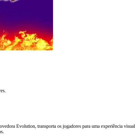
es.
edora Evolution, transporta os jogadores para uma experiência visua
os.