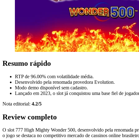
Resumo rápido
RTP de 96.00% com volatilidade média.
Desenvolvido pela renomada provedora Evolution.
Modo demo disponível sem cadastro.
Lançado em 2023, o slot já conquistou uma base fiel de jogador
Nota editorial:
4.2/5
Review completo
O slot 777 High Mighty Wonder 500, desenvolvido pela renomada prov
o jogo se destaca no competitivo mercado de cassinos online brasileir