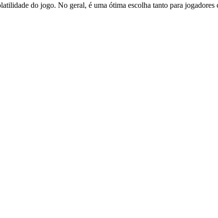
olatilidade do jogo. No geral, é uma ótima escolha tanto para jogadores