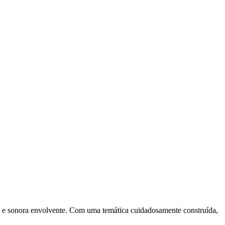
l e sonora envolvente. Com uma temática cuidadosamente construída,