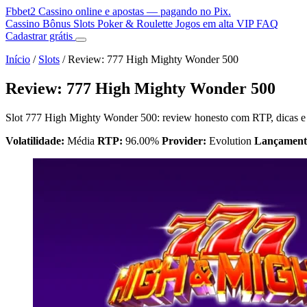
Fbbet2
Cassino online e apostas — pagando no Pix.
Cassino
Bônus
Slots
Poker & Roulette
Jogos em alta
VIP
FAQ
Cadastrar grátis
Início
/
Slots
/
Review: 777 High Mighty Wonder 500
Review: 777 High Mighty Wonder 500
Slot 777 High Mighty Wonder 500: review honesto com RTP, dicas e an
Volatilidade:
Média
RTP:
96.00%
Provider:
Evolution
Lançament