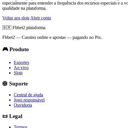
especialmente para entender a frequência dos recursos especiais e a v
qualidade na plataforma.
Voltar aos slots
Abrir conta
🇧🇷 Fbbet2 plataforma
Fbbet2 — Cassino online e apostas — pagando no Pix.
🎮
Produto
Esportes
Ao vivo
Slots
🛟
Suporte
Central de ajuda
Jogo responsável
Ouvidoria
📜
Legal
Termos