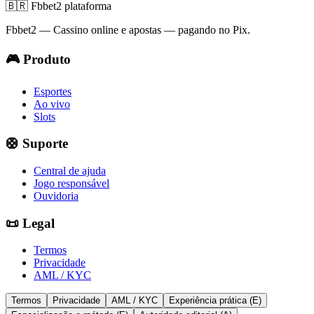
🇧🇷 Fbbet2 plataforma
Fbbet2 — Cassino online e apostas — pagando no Pix.
🎮
Produto
Esportes
Ao vivo
Slots
🛟
Suporte
Central de ajuda
Jogo responsável
Ouvidoria
📜
Legal
Termos
Privacidade
AML / KYC
Termos
Privacidade
AML / KYC
Experiência prática (E)