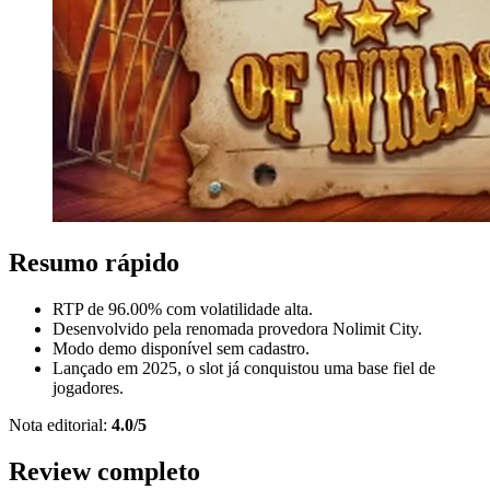
Resumo rápido
RTP de 96.00% com volatilidade alta.
Desenvolvido pela renomada provedora Nolimit City.
Modo demo disponível sem cadastro.
Lançado em 2025, o slot já conquistou uma base fiel de
jogadores.
Nota editorial:
4.0/5
Review completo