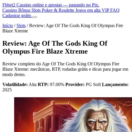
Fbbet2
Cassino online e apostas — pagando no Pix.
Cassino
Bônus
Slots
Poker & Roulette
Jogos em alta
VIP
FAQ
Cadastrar grátis
Início
/
Slots
/
Review: Age Of The Gods King Of Olympus Fire
Blaze Xtreme
Review: Age Of The Gods King Of
Olympus Fire Blaze Xtreme
Review completo do Age Of The Gods King Of Olympus Fire
Blaze Xtreme: mecânicas, RTP, rodadas grátis e dicas para jogar em
modo demo.
Volatilidade:
Alta
RTP:
97.00%
Provider:
PG Soft
Lançamento:
2025