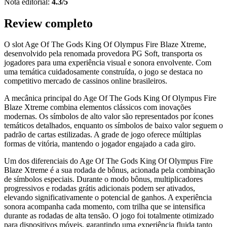
Nota editorial:
4.3/5
Review completo
O slot Age Of The Gods King Of Olympus Fire Blaze Xtreme,
desenvolvido pela renomada provedora PG Soft, transporta os
jogadores para uma experiência visual e sonora envolvente. Com
uma temática cuidadosamente construída, o jogo se destaca no
competitivo mercado de cassinos online brasileiros.
A mecânica principal do Age Of The Gods King Of Olympus Fire
Blaze Xtreme combina elementos clássicos com inovações
modernas. Os símbolos de alto valor são representados por ícones
temáticos detalhados, enquanto os símbolos de baixo valor seguem o
padrão de cartas estilizadas. A grade de jogo oferece múltiplas
formas de vitória, mantendo o jogador engajado a cada giro.
Um dos diferenciais do Age Of The Gods King Of Olympus Fire
Blaze Xtreme é a sua rodada de bônus, acionada pela combinação
de símbolos especiais. Durante o modo bônus, multiplicadores
progressivos e rodadas grátis adicionais podem ser ativados,
elevando significativamente o potencial de ganhos. A experiência
sonora acompanha cada momento, com trilha que se intensifica
durante as rodadas de alta tensão. O jogo foi totalmente otimizado
para dispositivos móveis, garantindo uma experiência fluida tanto